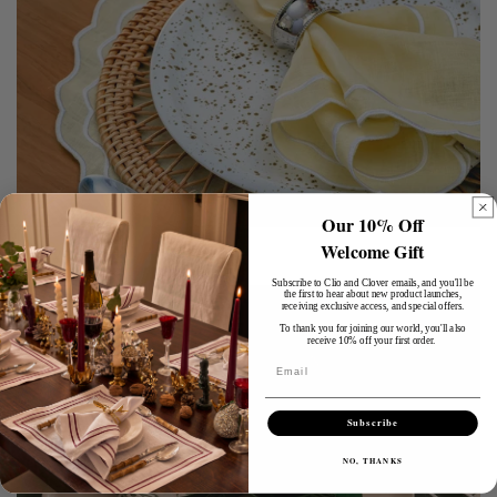
Our 10% Off
Welcome Gift
Nuovo
Subscribe to Clio and Clover emails, and you'll be
the first to hear about new product launches,
receiving exclusive access, and special offers.
To thank you for joining our world, you'll also
receive 10% off your first order.
Email
Subscribe
NO, THANKS