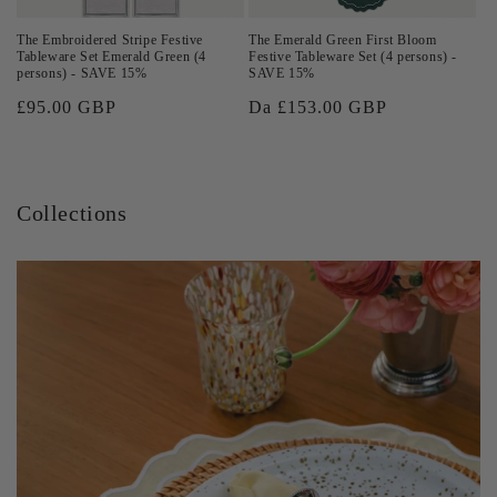
The Embroidered Stripe Festive
The Emerald Green First Bloom
Tableware Set Emerald Green (4
Festive Tableware Set (4 persons) -
persons) - SAVE 15%
SAVE 15%
Prezzo
£95.00 GBP
Prezzo
Da £153.00 GBP
di
di
listino
listino
Collections