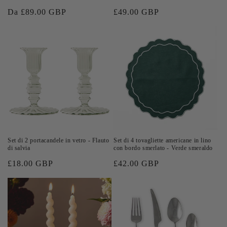
Prezzo
Da £89.00 GBP
Prezzo
£49.00 GBP
di
di
listino
listino
Set di 2 portacandele in vetro - Flauto
Set di 4 tovagliette americane in lino
di salvia
con bordo smerlato - Verde smeraldo
Prezzo
£18.00 GBP
Prezzo
£42.00 GBP
di
di
listino
listino