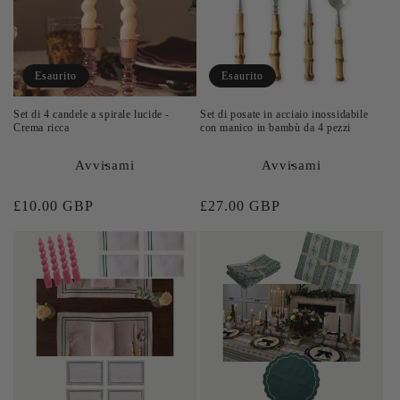
Esaurito
Esaurito
Set di 4 candele a spirale lucide -
Set di posate in acciaio inossidabile
Crema ricca
con manico in bambù da 4 pezzi
Avvisami
Avvisami
Prezzo
£10.00 GBP
Prezzo
£27.00 GBP
di
di
listino
listino