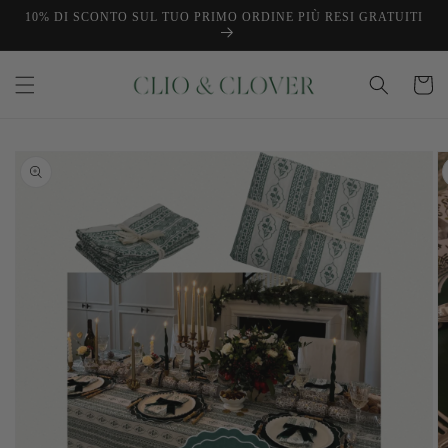
Vai
10% DI SCONTO SUL TUO PRIMO ORDINE PIÙ RESI GRATUITI
direttamente
ai contenuti
Carrello
Passa alle
informazioni
sul prodotto