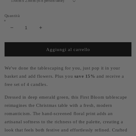
Quantità
Diminuisci
Aumenta
quantità
quantità
per
per
The
The
Aggiungi al carrello
Emerald
Emerald
Green
Green
First
First
We've done the tablescaping for you, just pop it in your
Bloom
Bloom
basket and add flowers. Plus you
save 15%
and receive a
Festive
Festive
free set of 4 candles.
Tableware
Tableware
Set
Set
Dressed in deep emerald green, this First Bloom tablescape
(4
(4
reimagines the Christmas table with a fresh, modern
persons)
persons)
-
-
romanticism. The hand-screened floral print adds an
SAVE
SAVE
artisanal softness to the richness of the palette, creating a
15%
15%
look that feels both festive and effortlessly refined. Crafted