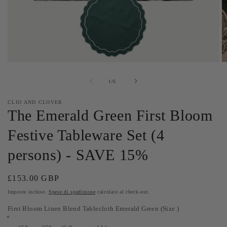
Apri
Ap
contenuti
co
multimediali
mu
su
1
/
6
1
2
in
in
CLIO AND CLOVER
finestra
fi
The Emerald Green First Bloom
modale
m
Festive Tableware Set (4
persons) - SAVE 15%
Prezzo
£153.00 GBP
di
Imposte incluse.
Spese di spedizione
calcolate al check-out.
listino
First Bloom Linen Blend Tablecloth Emerald Green (Size )