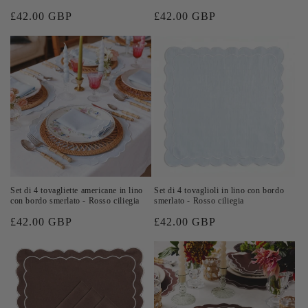
Prezzo
£42.00 GBP
Prezzo
£42.00 GBP
di
di
listino
listino
Set di 4 tovagliette americane in lino
Set di 4 tovaglioli in lino con bordo
con bordo smerlato - Rosso ciliegia
smerlato - Rosso ciliegia
Prezzo
£42.00 GBP
Prezzo
£42.00 GBP
di
di
listino
listino