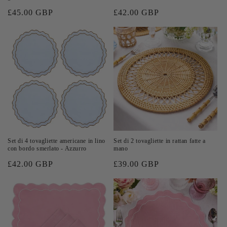
Prezzo
£45.00 GBP
Prezzo
£42.00 GBP
di
di
listino
listino
Set di 4 tovagliette americane in lino
Set di 2 tovagliette in rattan fatte a
con bordo smerlato - Azzurro
mano
Prezzo
£42.00 GBP
Prezzo
£39.00 GBP
di
di
listino
listino