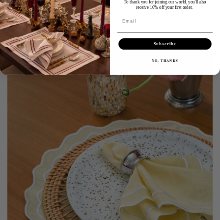
To thank you for joining our world, you'll also
receive 10% off your first order.
Email
Collections
Subscribe
NO, THANKS