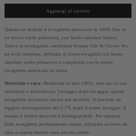
per
per
Set
Set
Aggiungi al carrello
di
di
4
4
tovagliette
tovagliette
Questo set include 4 tovagliette americane in 100% lino in
americane
americane
un fresco verde primavera, con bordo smerlato bianco.
in
in
Arriva in un'elegante confezione firmata Clio & Clover. Per
lino
lino
un look completo, abbinalo ai nostri tovaglioli con bordo
con
con
bordo
bordo
smerlato verde primavera e completalo con le nostre
smerlato
smerlato
tovagliette americane in rattan.
-
-
Verde
Verde
Materiale e cura:
Realizzate in lino 100%, noto per la sua
resistenza e durevolezza. Lavaggio dopo lavaggio, queste
tovagliette diventano ancora più morbide. Si prevede un
leggero restringimento del 5-7% dopo il primo lavaggio. Il
tessuto è inoltre durevole e biodegradabile. Per ottenere
delle tovagliette perfettamente stirate, utilizzare un ferro da
stiro a vapore mentre sono ancora umide.