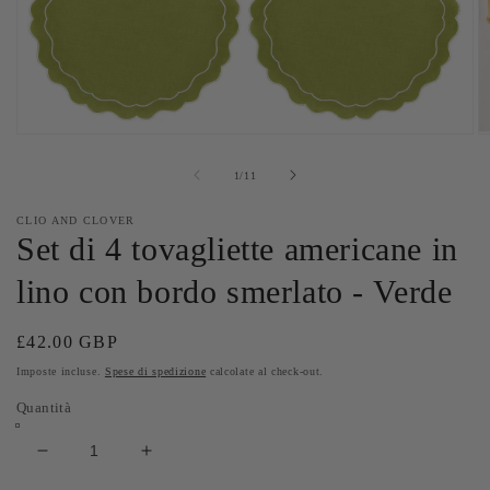
Apri
Ap
contenuti
co
multimediali
mu
su
1
/
11
1
2
in
in
CLIO AND CLOVER
finestra
fi
Set di 4 tovagliette americane in
modale
m
lino con bordo smerlato - Verde
Prezzo
£42.00 GBP
di
Imposte incluse.
Spese di spedizione
calcolate al check-out.
listino
Quantità
Diminuisci
Aumenta
quantità
quantità