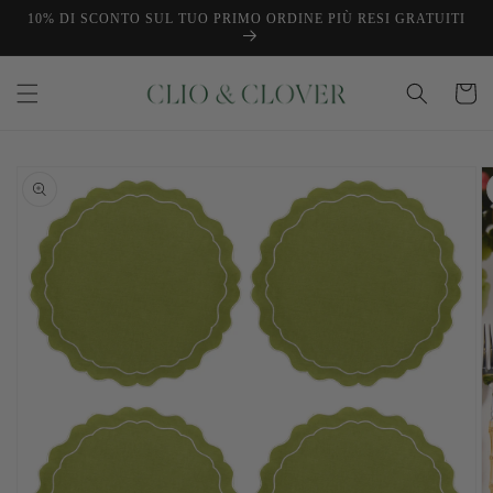
Vai
10% DI SCONTO SUL TUO PRIMO ORDINE PIÙ RESI GRATUITI
direttamente
ai contenuti
Carrello
Passa alle
informazioni
sul prodotto