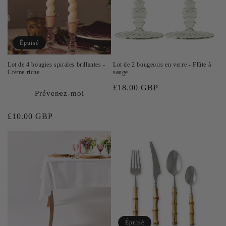
Épuisé
Lot de 4 bougies spirales brillantes -
Lot de 2 bougeoirs en verre - Flûte à
Crème riche
sauge
Prix
£18.00 GBP
Prévenez-moi
habituel
Prix
£10.00 GBP
habituel
Épuisé