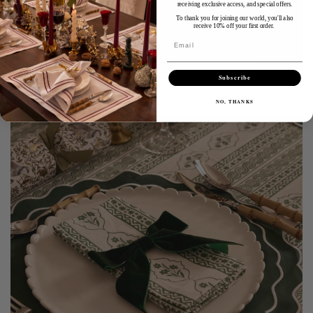
receiving exclusive access, and special offers.
To thank you for joining our world, you'll also
receive 10% off your first order.
Email
Subscribe
Nouveau
NO, THANKS