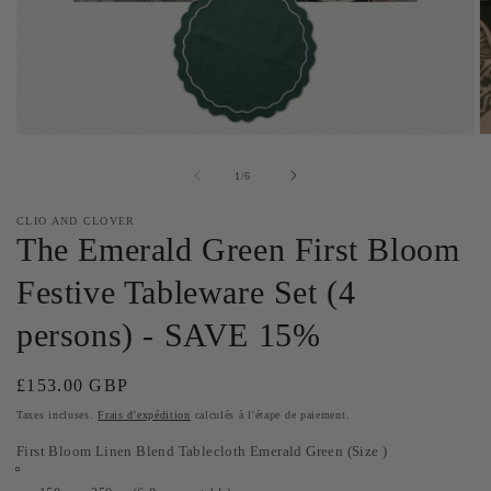
Ouvrir
Ou
le
le
média
m
de
1
/
6
1
2
dans
d
CLIO AND CLOVER
une
u
The Emerald Green First Bloom
fenêtre
fe
modale
m
Festive Tableware Set (4
persons) - SAVE 15%
Prix
£153.00 GBP
habituel
Taxes incluses.
Frais d'expédition
calculés à l'étape de paiement.
First Bloom Linen Blend Tablecloth Emerald Green (Size )