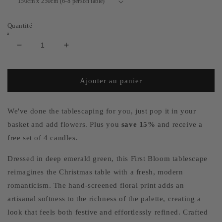
Quantité
Réduire
Augmenter
la
la
quantité
quantité
de
de
Ajouter au panier
The
The
Emerald
Emerald
Green
Green
We've done the tablescaping for you, just pop it in your
First
First
basket and add flowers. Plus you
save 15%
and receive a
Bloom
Bloom
free set of 4 candles.
Festive
Festive
Tableware
Tableware
Dressed in deep emerald green, this First Bloom tablescape
Set
Set
reimagines the Christmas table with a fresh, modern
(4
(4
persons)
persons)
romanticism. The hand-screened floral print adds an
-
-
artisanal softness to the richness of the palette, creating a
SAVE
SAVE
look that feels both festive and effortlessly refined. Crafted
15%
15%