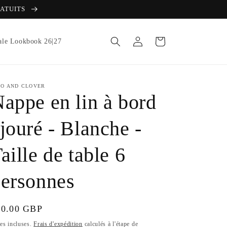
RATUITS
Connexion
Panier
le Lookbook 26|27
IO AND CLOVER
appe en lin à bord
jouré - Blanche -
aille de table 6
ersonnes
ix
80.00 GBP
bituel
es incluses.
Frais d'expédition
calculés à l'étape de