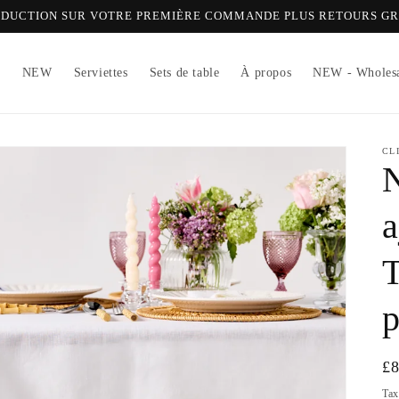
RÉDUCTION SUR VOTRE PREMIÈRE COMMANDE PLUS RETOURS G
r
NEW
Serviettes
Sets de table
À propos
NEW - Wholesa
CL
N
a
T
p
Pr
£
ha
Tax