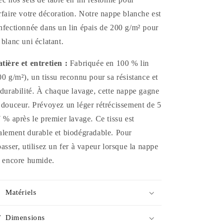
personnes
personnes
rfaire votre décoration. Notre nappe blanche est
nfectionnée dans un lin épais de 200 g/m² pour
 blanc uni éclatant.
tière et entretien :
Fabriquée en 100 % lin
00 g/m²), un tissu reconnu pour sa résistance et
 durabilité. À chaque lavage, cette nappe gagne
 douceur. Prévoyez un léger rétrécissement de 5
7 % après le premier lavage. Ce tissu est
alement durable et biodégradable. Pour
passer, utilisez un fer à vapeur lorsque la nappe
t encore humide.
Matériels
Dimensions