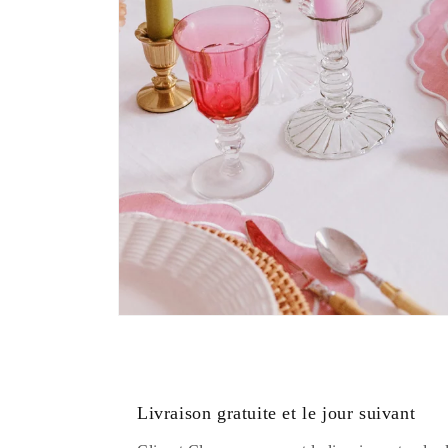
Ouvrir
le
média
12
dans
une
Livraison gratuite et le jour suivant
fenêtre
modale