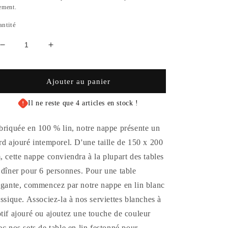
ement.
ntité
Réduire
Augmenter
la
la
quantité
quantité
de
de
Ajouter au panier
Nappe
Nappe
en
en
Il ne reste que 4 articles en stock !
lin
lin
à
à
briquée en 100 % lin, notre nappe présente un
bord
bord
rd ajouré intemporel. D'une taille de 150 x 200
ajouré
ajouré
-
-
, cette nappe conviendra à la plupart des tables
Blanche
Blanche
 dîner pour 6 personnes.
Pour une table
-
-
égante, commencez par notre nappe en lin blanc
Taille
Taille
de
de
assique. Associez-la à nos serviettes blanches à
table
table
tif ajouré ou ajoutez une touche de couleur
6
6
ec nos sets de table en lin festonné pour