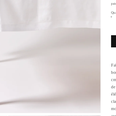
pai
Qua
Fa
bo
cm
de
él
cl
mo
av