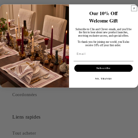
Commerce
Our 10% Off
Welcome Gift
Broderie sur mesure
Subscribe to Clio and Clover emails, and you'll be
the first to hear about new product launches,
receiving exclusive access, and special offers.
À propos
To thank you for joining our world, you'll also
receive 10% off your first order.
Email
Soyez le premier informé
politique de confidentialité
Subscribe
NO, THANKS
Conditions d'utilisation
Coordonnées
Liens rapides
Tout acheter