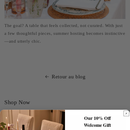
The goal? A table that feels collected, not curated. With just
a few thoughtful pieces, summer hosting becomes instinctive
—and utterly chic.
Retour au blog
Shop Now
Our 10% Off
Welcome Gift